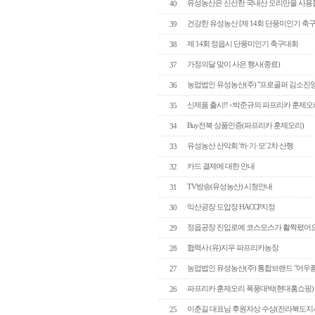
유성농산은 신선한 국내산 오리만을 사용
40
건강한 유성농산 [제 14회 단풍미인기 축
39
제 14회 정읍시 단풍미인기 축구대회
38
가정의달 맞이 사은 행사(종료)
37
농업법인 유성농산(주) "프로골퍼 김소진
36
신제품 출시!! <박준규의 파프리카 훈제오
35
Buy전북 상품인증(파프리카 훈제오리)
34
유성농산 산악회 '하·기·모' 2차 산행
33
카드 결제에 대한 안내
32
TV방송(유성농산) 시청안내
31
익산공장 도압장 HACCP지정
30
정읍공장 진입로에 코스모스가 활짝폈어요
29
협력사 (유)지우 파프리카농장
28
농업법인 유성농산(주) 통합브랜드 "어우
27
파프리카 훈제오리 폭풍대박(현대홈쇼핑)
26
이춘길 대표님 후원자상 수상(전라북도지사
25