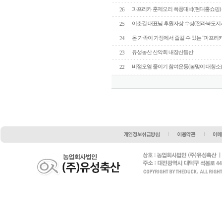
파프리카 훈제오리 폭풍대박(현대홈쇼핑)
26
이춘길 대표님 후원자상 수상(전라북도지사
25
온 가족이 가정에서 즐길 수 있는 "파프리
24
유성농산 산악회 내장산등반
23
비점오염 줄이기 참여운동(봄맞이 대청소
22