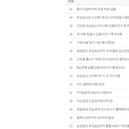
번호
봉구스밥버거에 토핑 재료 납품
41
유성농산은 신선한 국내산 오리만을 사용
40
건강한 유성농산 [제 14회 단풍미인기 축
39
제 14회 정읍시 단풍미인기 축구대회
38
가정의달 맞이 사은 행사(종료)
37
농업법인 유성농산(주) "프로골퍼 김소진
36
신제품 출시!! <박준규의 파프리카 훈제오
35
Buy전북 상품인증(파프리카 훈제오리)
34
유성농산 산악회 '하·기·모' 2차 산행
33
카드 결제에 대한 안내
32
TV방송(유성농산) 시청안내
31
익산공장 도압장 HACCP지정
30
정읍공장 진입로에 코스모스가 활짝폈어요
29
협력사 (유)지우 파프리카농장
28
농업법인 유성농산(주) 통합브랜드 "어우