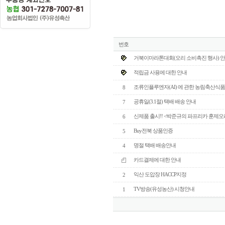
번호
거북이마라톤대회(오리 소비촉진 행사) 
적립금 사용에 대한 안내
조류인플루엔자(AI) 에 관한 농림축산식
8
공휴일(3.1절) 택배 배송 안내
7
신제품 출시!! <박준규의 파프리카 훈제오
6
Buy전북 상품인증
5
명절 택배 배송안내
4
카드결제에 대한 안내
익산 도압장 HACCP지정
2
TV방송(유성농산) 시청안내
1