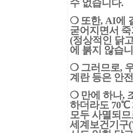
수
없
습니다.
❍
또한,
AI
에 
굳어지면서
죽
(정상적인 닭
에 붉지 않습니
❍
그러므로, 
계란 등은 안
❍
만에 하나,
하더라도
70℃
모두 사멸되므
세계보건기구(W