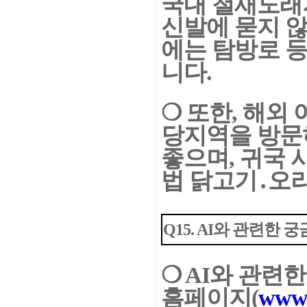
국내 철새도래
신발에 묻지 
에는 탐방로 
니다.
❍
또
한, 해외
당지역을
방문
좋으며, 귀국 
법 닭고기․오
Q15. AI와 관련한
❍
AI와 관련
홈페이지
(
www.