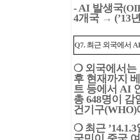
-
AI 발생국
(O
4개국 → (’13
Q7. 최근 외국에서 
❍
외국에서는 고병
후 현재까지
베
트 등에서 AI
총 648명이 감
건기구(WHO)
❍
최근 ’14.
국민이 중국
여