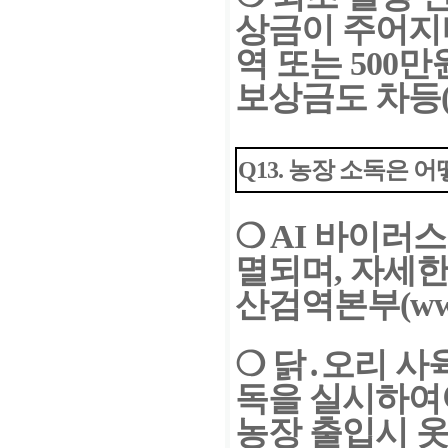
상금이
주
어지
역 또는 500만
보상금도 차등(
Q13. 농장 소독은 
❍
AI 바이러
멸되며, 자세
산검역본부(www.
❍
닭․오리 사육
독을 실시
하여
농장 출입시 