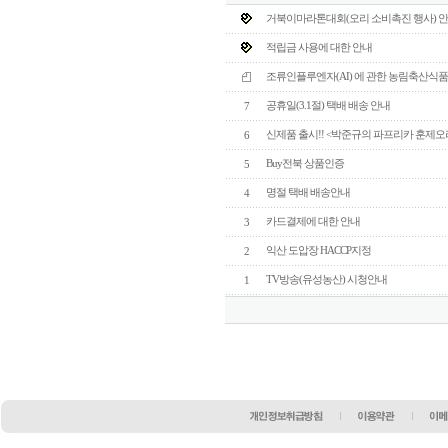
거북이마라톤대회(오리 소비촉진 행사) 
적립금 사용에 대한 안내
조류인플루엔자(AI) 에 관한 농림축산식
공휴일(3.1절) 택배 배송 안내
7
신제품 출시!! <박준규의 파프리카 훈제오
6
Buy전북 상품인증
5
명절 택배 배송안내
4
카드결제에 대한 안내
3
익산 도압장 HACCP지정
2
TV방송(유성농산) 시청안내
1