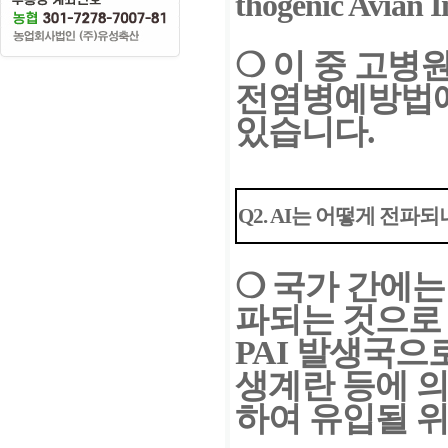
thogenic Avian I
❍
이 중 고병
전염병예방법
있습니다.
Q
2. AI는 어떻게 전파되
❍
국가 간에는
파되는 것
으로 
PAI 발생국으
생계란 등에 
하여 유입될 위