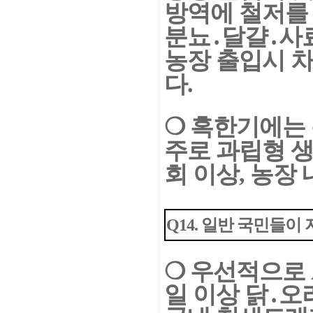
방역에 철저를
분뇨․달걀․사
농장 출입시 
다.
❍
혹한기에는 
주로 과립형
생
회 이상, 농장
Q14. 일반 국민들이
❍
우선적으로 
일 이상
닭․오