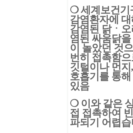
❍
세계보건기구
감염환자에
대
감염된 닭ㆍ오
염된 싸움닭을
이 놀았던 것
번히 접촉함으
깃털이나 먼지
호흡기를 통해
있음
❍
이와 같은 상
접 접촉
하여 
파되기 어렵습