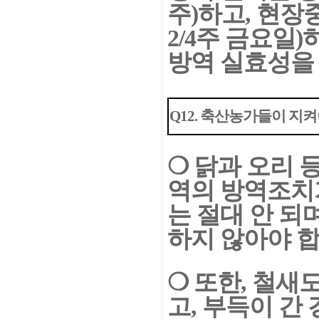
주)하고, 현장
2/4주 금요일
방역 실효성을
Q12.
축산농가들이 지켜야
❍
닭과 오리 
역의 방역조치
는 절대 안 되
하지 않아야 합
❍
또한, 철새
고, 부득이 간