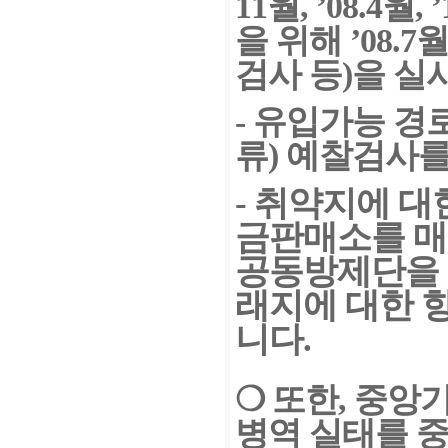
11월, ’08.4
을 위해 ’08
검사 등)을 실
-
유입가능 경로
류) 예찰검사
- 취약지에 
금판매소를 매월 
공동방제단을 
래지에 대한 
니다.
❍
또한, 중앙
병역 실태를
중