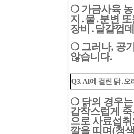
❍
가금사육 농
지․물․
분변 또
장비
․
달걀
껍데
❍
그러나, 공
않습니다.
Q3. AI에 걸린 닭
❍
닭의 경우는
갑작스럽게
죽
으로 사료섭취
깔을 띠며(청색