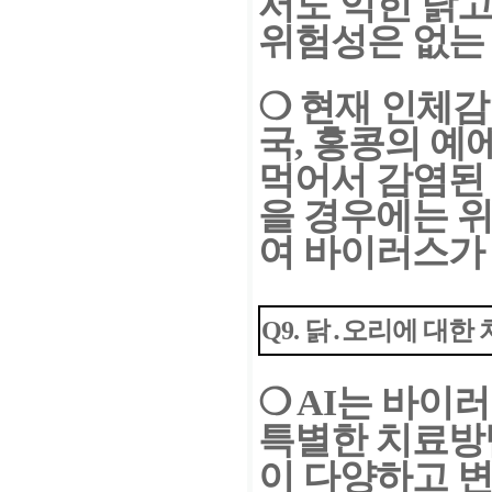
서도 익힌 닭고
위험성은 없는
❍
현재 인체감
국, 홍콩의
예에
먹어서 감염된
을 경우에는 
여 바이러스가
Q9. 닭․오리에 대
❍
AI는 바이
특별한 치료
방
이 다양하고 변