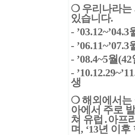
❍
우리나라는 
있습니다.
- ’03.12~’0
- ’06.11~’0
- ’08.4~5월
- ’10.12.29
생
❍
해외에서는 
아에서 주
로
발
쳐 유럽
․
아프리
며, ‘13년 이후