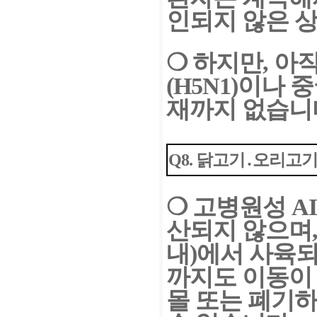
인되지 않은 
❍
하지만, 아
(H5N1)이나 
재까지 없습니
Q8. 닭고기․오리고
❍
고병원성 A
산되지 않으며
내)에서 사육되
까지도 이동이
몰 또는 폐기