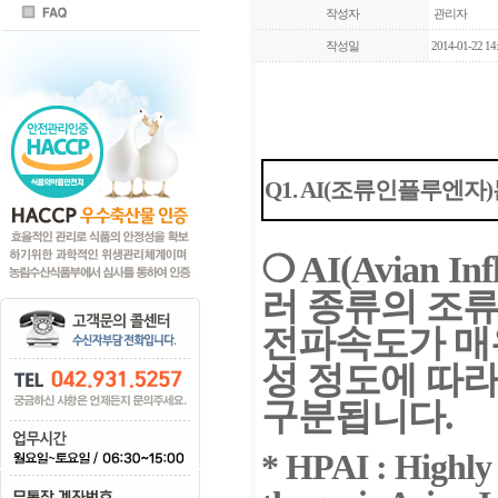
작성자
관리자
작성일
2014-01-22 14:
Q
1. AI(조류인플루엔자
❍
AI(Avian 
러 종류
의
조류
전파속도가 매
성 정도에 따라 
구분됩니다.
*
HPAI : Highly 