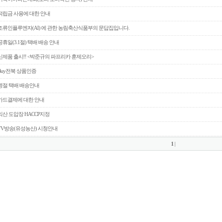
적립금 사용에 대한 안내
조류인플루엔자(AI) 에 관한 농림축산식품부의 문답집입니다.
공휴일(3.1절) 택배 배송 안내
신제품 출시!! <박준규의 파프리카 훈제오리>
Buy전북 상품인증
명절 택배 배송안내
카드결제에 대한 안내
익산 도압장 HACCP지정
TV방송(유성농산) 시청안내
1
|