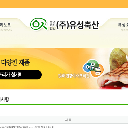
제 목
거북이마라톤대회(오리 소비촉진 행사) 안내