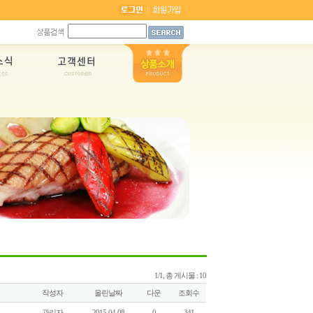
1/1, 총 게시물 : 10
작성자
올린날짜
다운
조회수
관리자
2015-04-08
0
341